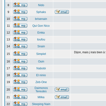
8
Nido
9
Sphaks
10
brisenain
11
Qui Gon Nico
12
Emka
13
toufou
14
Snain
Dijon, mais j irais bien 
15
Simplet
16
Ouin
17
Nabobi
18
El ninio
19
Zeb-One
Daimonos
20
Tereutes
21
Milka
22
Sleeping Nain