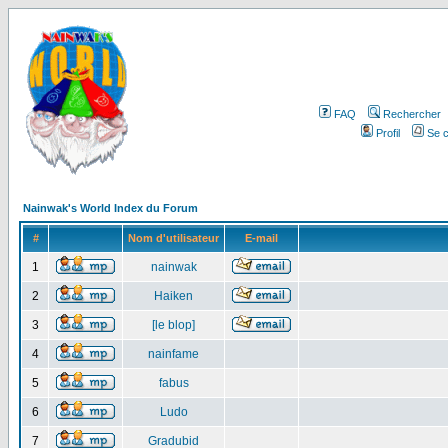
FAQ
Rechercher
Profil
Se c
Nainwak's World Index du Forum
#
Nom d'utilisateur
E-mail
1
nainwak
2
Haiken
3
[le blop]
4
nainfame
5
fabus
6
Ludo
7
Gradubid